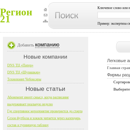
Ключевое слово или 
Регион
21
Пример: экспертиза с
компанию
Добавить
Новые компании
Легковые 
DNS ТЦ «Питер»
Главная стра
DNS ТЦ «Шупашкар»
Фирмы раз
Технопоинт Чебоксары
Сортиров
Новые статьи
Выберите
Абонемент имеет смысл, когда расписание
выдерживает реальную неделю
Где спортивное мероприятие проверяется до старта
Сезон футбола и хоккея читается через календарь,
состав и турнирную таблицу