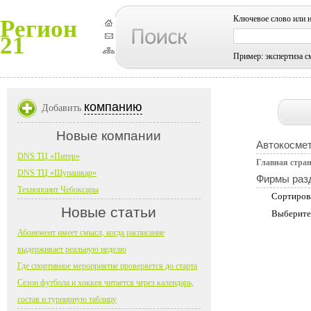
Ключевое слово или 
Регион
21
Пример: экспертиза с
компанию
Добавить
Новые компании
Автокосмет
DNS ТЦ «Питер»
Главная стра
DNS ТЦ «Шупашкар»
Фирмы раз
Технопоинт Чебоксары
Сортиров
Новые статьи
Выберите
Абонемент имеет смысл, когда расписание
выдерживает реальную неделю
Где спортивное мероприятие проверяется до старта
Сезон футбола и хоккея читается через календарь,
состав и турнирную таблицу